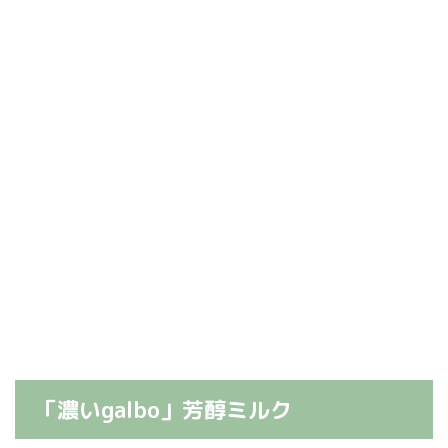
「濃いgalbo」芳醇ミルク